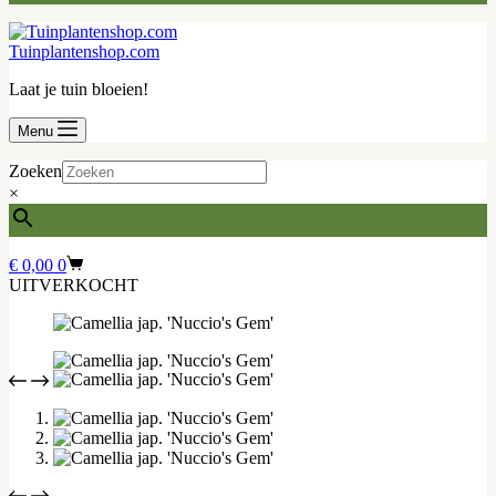
Tuinplantenshop.com
Laat je tuin bloeien!
Menu
Zoeken
×
Winkelwagen
€
0,00
0
UITVERKOCHT