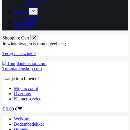
Hedera
Siergras
Bamboe
Bloembollen
Lavendel
Shopping Cart
Je winkelwagen is momenteel leeg.
Terug naar winkel
Tuinplantenshop.com
Laat je tuin bloeien!
Mijn account
Over ons
Klantenservice
Winkelwagen
€
0,00
0
Welkom
Bodembedekker
Bomen