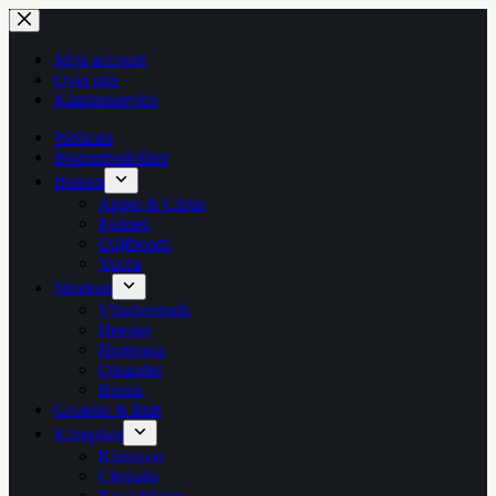
Ga
naar
de
Mijn account
inhoud
Over ons
Klantenservice
Welkom
Bodembedekker
Bomen
Appel & Citrus
Palmen
Olijfboom
Yucca
Struiken
Vlinderstruik
Heester
Hortensia
Oleander
Buxus
Groente & fruit
Klimplant
Klimroos
Clematis
Passiebloem