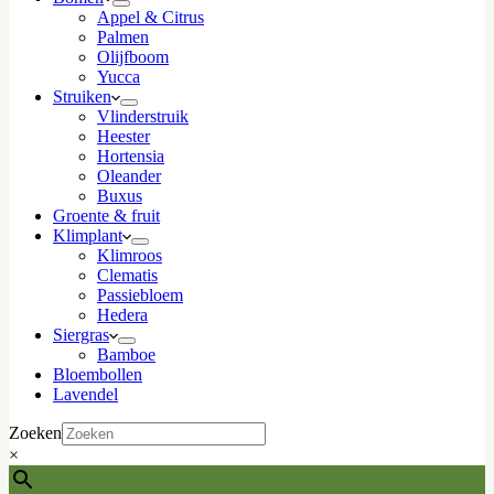
Appel & Citrus
Palmen
Olijfboom
Yucca
Struiken
Vlinderstruik
Heester
Hortensia
Oleander
Buxus
Groente & fruit
Klimplant
Klimroos
Clematis
Passiebloem
Hedera
Siergras
Bamboe
Bloembollen
Lavendel
Zoeken
×