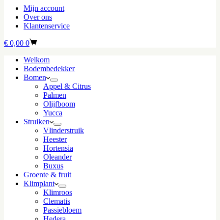
Mijn account
Over ons
Klantenservice
Winkelwagen
€
0,00
0
Welkom
Bodembedekker
Bomen
Appel & Citrus
Palmen
Olijfboom
Yucca
Struiken
Vlinderstruik
Heester
Hortensia
Oleander
Buxus
Groente & fruit
Klimplant
Klimroos
Clematis
Passiebloem
Hedera