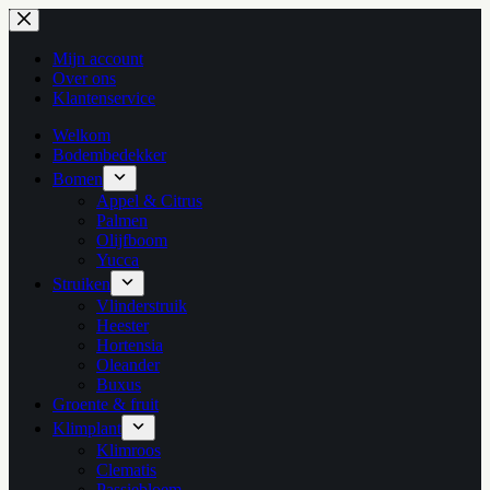
Ga
naar
de
Mijn account
inhoud
Over ons
Klantenservice
Welkom
Bodembedekker
Bomen
Appel & Citrus
Palmen
Olijfboom
Yucca
Struiken
Vlinderstruik
Heester
Hortensia
Oleander
Buxus
Groente & fruit
Klimplant
Klimroos
Clematis
Passiebloem