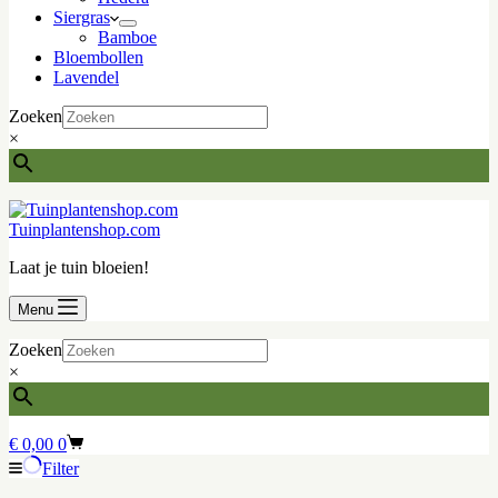
Siergras
Bamboe
Bloembollen
Lavendel
Zoeken
×
Tuinplantenshop.com
Laat je tuin bloeien!
Menu
Zoeken
×
Winkelwagen
€
0,00
0
Filter